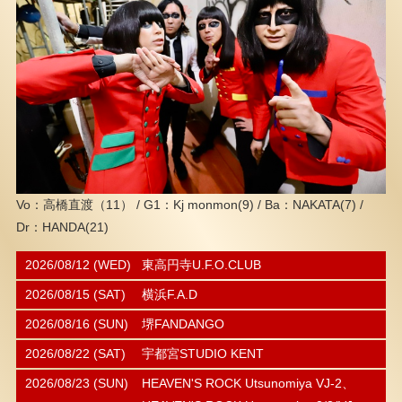
Vo：高橋直渡（11） / G1：Kj monmon(9) / Ba：NAKATA(7) /
Dr：HANDA(21)
2026/08/12 (WED)
東高円寺U.F.O.CLUB
2026/08/15 (SAT)
横浜F.A.D
2026/08/16 (SUN)
堺FANDANGO
2026/08/22 (SAT)
宇都宮STUDIO KENT
2026/08/23 (SUN)
HEAVEN'S ROCK Utsunomiya VJ-2、